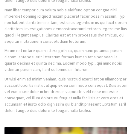
delenit augue duis dolore te feugait nulla facilisi.
Nam liber tempor cum soluta nobis eleifend option congue nihil
imperdiet doming id quod mazim placerat facer possim assum. Typi
non habent claritatem insitam; est usus legentis in iis qui facit eorum
claritatem. Investigationes demonstraverunt lectores legere me lius
quod ii legunt saepius. Claritas est etiam processus dynamicus, qui
sequitur mutationem consuetudium lectorum.
Mirum est notare quam littera gothica, quam nunc putamus parum
claram, anteposuerit litterarum formas humanitatis per seacula
quarta decima et quinta decima. Eodem modo typi, qui nunc nobis
videntur parum clari, fiant sollemnes in futurum.
Ut wisi enim ad minim veniam, quis nostrud exerci tation ullamcorper
suscipit lobortis nisl ut aliquip ex ea commodo consequat. Duis autem
vel eum iriure dolor in hendrerit in vulputate velit esse molestie
consequat, vel illum dolore eu feugiat nulla facilisis at vero eros et
accumsan et iusto odio dignissim qui blandit praesent luptatum zzril
delenit augue duis dolore te feugait nulla facilisi.