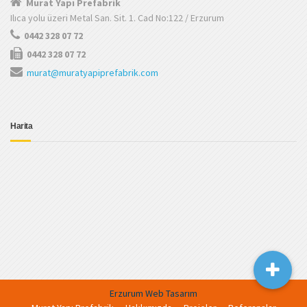
Murat Yapı Prefabrik
Ilıca yolu üzeri Metal San. Sit. 1. Cad No:122 / Erzurum
0442 328 07 72
0442 328 07 72
murat@muratyapiprefabrik.com
Harita
Erzurum Web Tasarım