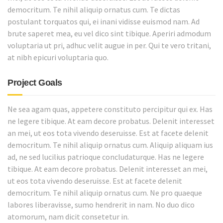
democritum. Te nihil aliquip ornatus cum. Te dictas
postulant torquatos qui, ei inani vidisse euismod nam. Ad
brute saperet mea, eu vel dico sint tibique. Aperiri admodum
voluptaria ut pri, adhuc velit augue in per. Qui te vero tritani,
at nibh epicuri voluptaria quo.
Project Goals
Ne sea agam quas, appetere constituto percipitur qui ex. Has
ne legere tibique. At eam decore probatus. Delenit interesset
an mei, ut eos tota vivendo deseruisse. Est at facete delenit
democritum. Te nihil aliquip ornatus cum. Aliquip aliquam ius
ad, ne sed lucilius patrioque concludaturque. Has ne legere
tibique. At eam decore probatus. Delenit interesset an mei,
ut eos tota vivendo deseruisse. Est at facete delenit
democritum. Te nihil aliquip ornatus cum. Ne pro quaeque
labores liberavisse, sumo hendrerit in nam. No duo dico
atomorum, nam dicit consetetur in.