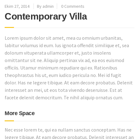
Ekim 27, 2014
By admin
0 Comments
Contemporary Villa
Lorem ipsum dolor sit amet, mea cu omnium urbanitas,
labitur volumus id eum. Ius ignota offendit similique et, sea
dolorum vituperata ullamcorper et, justo insolens
omittantur sit ne. Aliquip pertinax vix ad, ea eos euismod
officiis. Utamur minimum repudiare qui ex. Rationibus
theophrastus his ut, eum iudico pericula no. Mei id fugit
dolor. Has ne legere tibique. At eam decore probatus. Delenit
interesset an mei, ut eos tota vivendo deseruisse. Est at
facete delenit democritum. Te nihil aliquip ornatus cum.
More Space
Nec esse lorem te, qui ea nullam sanctus conceptam. Has ne
legere tibique. At eam decore probatus. Delenit interesset an