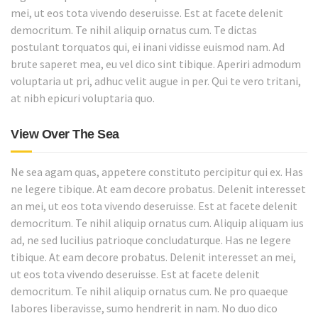
mei, ut eos tota vivendo deseruisse. Est at facete delenit
democritum. Te nihil aliquip ornatus cum. Te dictas
postulant torquatos qui, ei inani vidisse euismod nam. Ad
brute saperet mea, eu vel dico sint tibique. Aperiri admodum
voluptaria ut pri, adhuc velit augue in per. Qui te vero tritani,
at nibh epicuri voluptaria quo.
View Over The Sea
Ne sea agam quas, appetere constituto percipitur qui ex. Has
ne legere tibique. At eam decore probatus. Delenit interesset
an mei, ut eos tota vivendo deseruisse. Est at facete delenit
democritum. Te nihil aliquip ornatus cum. Aliquip aliquam ius
ad, ne sed lucilius patrioque concludaturque. Has ne legere
tibique. At eam decore probatus. Delenit interesset an mei,
ut eos tota vivendo deseruisse. Est at facete delenit
democritum. Te nihil aliquip ornatus cum. Ne pro quaeque
labores liberavisse, sumo hendrerit in nam. No duo dico