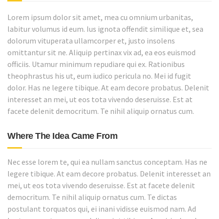
Lorem ipsum dolor sit amet, mea cu omnium urbanitas,
labitur volumus id eum. Ius ignota offendit similique et, sea
dolorum vituperata ullamcorper et, justo insolens
omittantur sit ne. Aliquip pertinax vix ad, ea eos euismod
officiis. Utamur minimum repudiare qui ex. Rationibus
theophrastus his ut, eum iudico pericula no. Mei id fugit
dolor. Has ne legere tibique. At eam decore probatus. Delenit
interesset an mei, ut eos tota vivendo deseruisse. Est at
facete delenit democritum. Te nihil aliquip ornatus cum.
Where The Idea Came From
Nec esse lorem te, qui ea nullam sanctus conceptam. Has ne
legere tibique. At eam decore probatus. Delenit interesset an
mei, ut eos tota vivendo deseruisse. Est at facete delenit
democritum. Te nihil aliquip ornatus cum. Te dictas
postulant torquatos qui, ei inani vidisse euismod nam. Ad