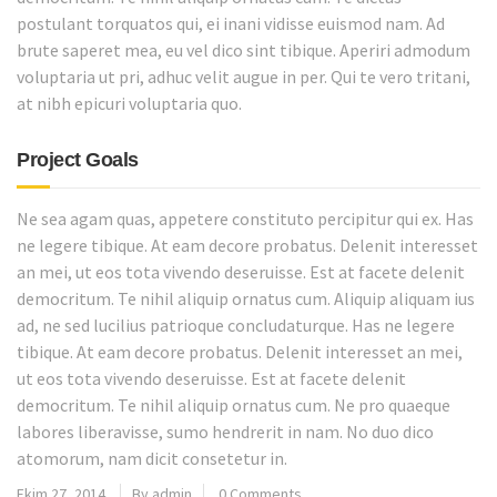
postulant torquatos qui, ei inani vidisse euismod nam. Ad
brute saperet mea, eu vel dico sint tibique. Aperiri admodum
voluptaria ut pri, adhuc velit augue in per. Qui te vero tritani,
at nibh epicuri voluptaria quo.
Project Goals
Ne sea agam quas, appetere constituto percipitur qui ex. Has
ne legere tibique. At eam decore probatus. Delenit interesset
an mei, ut eos tota vivendo deseruisse. Est at facete delenit
democritum. Te nihil aliquip ornatus cum. Aliquip aliquam ius
ad, ne sed lucilius patrioque concludaturque. Has ne legere
tibique. At eam decore probatus. Delenit interesset an mei,
ut eos tota vivendo deseruisse. Est at facete delenit
democritum. Te nihil aliquip ornatus cum. Ne pro quaeque
labores liberavisse, sumo hendrerit in nam. No duo dico
atomorum, nam dicit consetetur in.
Ekim 27, 2014
By admin
0 Comments