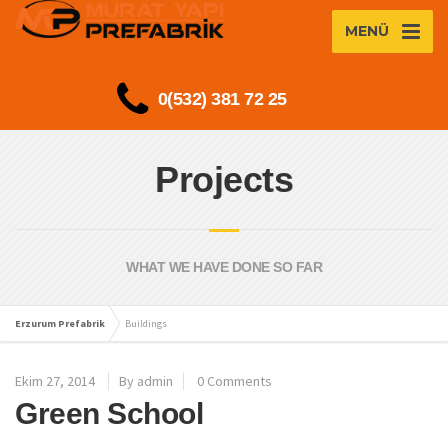
MENÜ
0(532) 381 72 25
Projects
WHAT WE HAVE DONE SO FAR
Erzurum Prefabrik
Buildings
Ekim 27, 2014
By admin
0 Comments
Green School