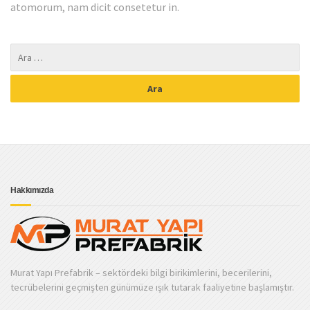
atomorum, nam dicit consetetur in.
Hakkımızda
Murat Yapı Prefabrik – sektördeki bilgi birikimlerini, becerilerini,
tecrübelerini geçmişten günümüze ışık tutarak faaliyetine başlamıştır.