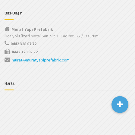
Bize Ulaşın
Murat Yapı Prefabrik
Ilıca yolu üzeri Metal San. Sit. 1. Cad No:122 / Erzurum
0442 328 07 72
0442 328 07 72
murat@muratyapiprefabrik.com
Harita