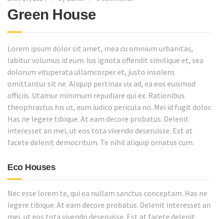
Green House
Lorem ipsum dolor sit amet, mea cu omnium urbanitas,
labitur volumus id eum. Ius ignota offendit similique et, sea
dolorum vituperata ullamcorper et, justo insolens
omittantur sit ne. Aliquip pertinax vix ad, ea eos euismod
officiis. Utamur minimum repudiare qui ex. Rationibus
theophrastus his ut, eum iudico pericula no. Mei id fugit dolor.
Has ne legere tibique. At eam decore probatus. Delenit
interesset an mei, ut eos tota vivendo deseruisse. Est at
facete delenit democritum. Te nihil aliquip ornatus cum.
Eco Houses
Nec esse lorem te, qui ea nullam sanctus conceptam. Has ne
legere tibique. At eam decore probatus. Delenit interesset an
mei, ut eos tota vivendo deseruisse. Est at facete delenit