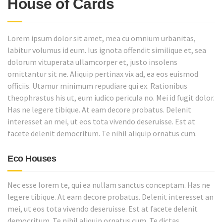
House of Cards
Lorem ipsum dolor sit amet, mea cu omnium urbanitas,
labitur volumus id eum. Ius ignota offendit similique et, sea
dolorum vituperata ullamcorper et, justo insolens
omittantur sit ne. Aliquip pertinax vix ad, ea eos euismod
officiis. Utamur minimum repudiare qui ex. Rationibus
theophrastus his ut, eum iudico pericula no. Mei id fugit dolor.
Has ne legere tibique. At eam decore probatus. Delenit
interesset an mei, ut eos tota vivendo deseruisse. Est at
facete delenit democritum. Te nihil aliquip ornatus cum.
Eco Houses
Nec esse lorem te, qui ea nullam sanctus conceptam. Has ne
legere tibique. At eam decore probatus. Delenit interesset an
mei, ut eos tota vivendo deseruisse. Est at facete delenit
democritum. Te nihil aliquip ornatus cum. Te dictas