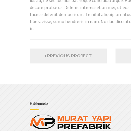
ius ad, ne sed lucilius patrioque concludaturque. Ha
decore probatus. Delenit interesset an mei, ut eos 
facete delenit democritum. Te nihil aliquip ornatu
liberavisse, sumo hendrerit in nam. No duo dico a
in.
PREVIOUS PROJECT
Hakkımızda