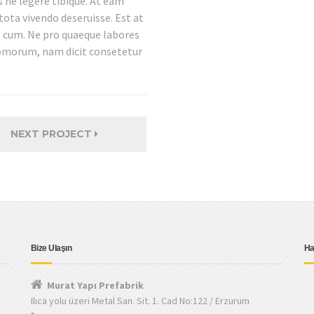
s ne legere tibique. At eam
tota vivendo deseruisse. Est at
s cum. Ne pro quaeque labores
tomorum, nam dicit consetetur
NEXT PROJECT
Bize Ulaşın
Ha
Murat Yapı Prefabrik
Ilıca yolu üzeri Metal San. Sit. 1. Cad No:122 / Erzurum