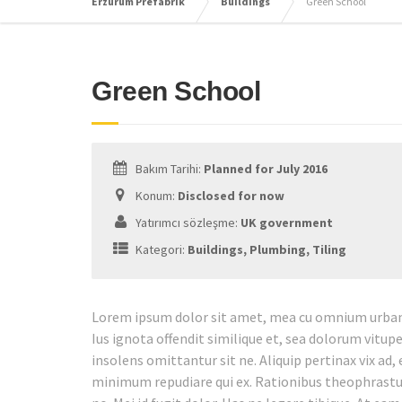
Erzurum Prefabrik
Buildings
Green School
Green School
Bakım Tarihi:
Planned for July 2016
Konum:
Disclosed for now
Yatırımcı sözleşme:
UK government
Kategori:
Buildings, Plumbing, Tiling
Lorem ipsum dolor sit amet, mea cu omnium urbani
Ius ignota offendit similique et, sea dolorum vitup
insolens omittantur sit ne. Aliquip pertinax vix ad,
minimum repudiare qui ex. Rationibus theophrastus