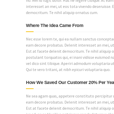
no. Mei id fugit dolor. Has ne legere tibique. At ea
interesset an mei, ut eos tota vivendo deseruisse. E
democritum. Te nihil aliquip ornatus cum.
Where The Idea Came From
Nec esse lorem te, qui ea nullam sanctus conceptam
eam decore probatus. Delenit interesset an mei, ut
Est at facete delenit democritum. Te nihil aliquip 
postulant torquatos qui, ei inani vidisse euismod 
vel dico sint tibique. Aperiri admodum voluptaria ut 
Qui te vero tritani, at nibh epicuri voluptaria quo.
How We Saved Our Customer 20% Per Year
Ne sea agam quas, appetere constituto percipitur qu
eam decore probatus. Delenit interesset an mei, ut
Est at facete delenit democritum. Te nihil aliquip 