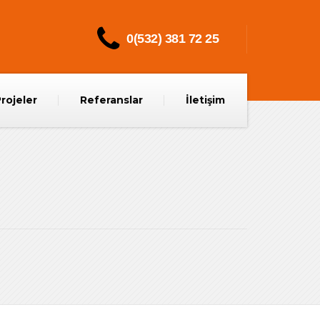
0(532) 381 72 25
rojeler
Referanslar
İletişim