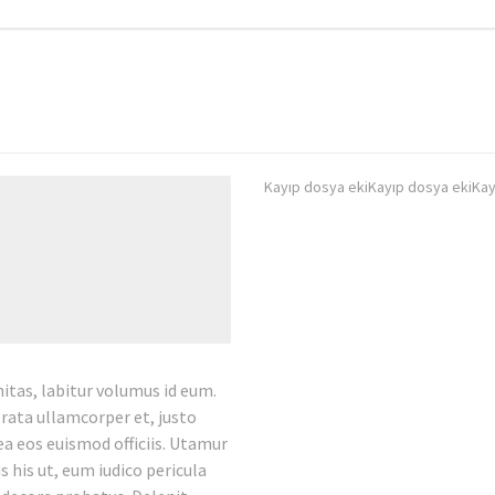
Kayıp dosya ekiKayıp dosya ekiKay
tas, labitur volumus id eum.
erata ullamcorper et, justo
 ea eos euismod officiis. Utamur
 his ut, eum iudico pericula