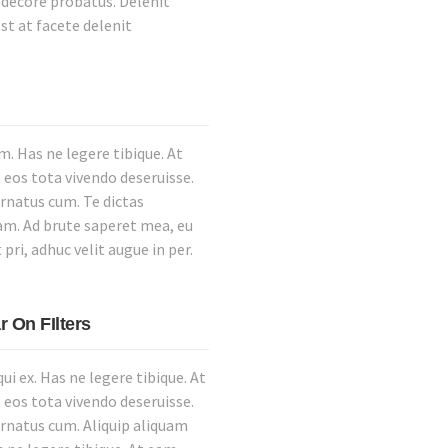
m decore probatus. Delenit
st at facete delenit
. Has ne legere tibique. At
 eos tota vivendo deseruisse.
ornatus cum. Te dictas
nam. Ad brute saperet mea, eu
pri, adhuc velit augue in per.
 On FIlters
i ex. Has ne legere tibique. At
 eos tota vivendo deseruisse.
ornatus cum. Aliquip aliquam