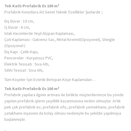
Tek Katlı Prefabrik Ev 100 m²
Prefabrik Konutlara Ait Genel Teknik Özellikler Şunlardır ;
Dış Duvar : 10 cm,
İç Duvar : 6 cm,
Islak Hacimlerde Yeşil Alçıpan Kaplaması,
Çatı Kaplaması : Galveniz Sac, Metal Kiremit(Opsiyonel), Shingle
(Opsiyonel )
Dış Kapı : Çelik Kapı,
Pencereler : Kurşunsuz PVC,
Elektrik Tesisatı : Sıva Altı,
Sıhhi Tesisat : Sıva Altı,
Tüm Köşeler İçin Estetik Betopan Köşe Kaplamaları…
Tek Katlı Prefabrik Ev 100 m²
Prefabrik yapılara ilginin artması ile birlikte müşterilerimize bu yönde
yapılan prefabrik işlerin çeşitlilik kazanmasına neden olmuştur. Artık
pek çok prefabrik ev, prefabrik ofis, prefabrik yemekhane, prefabrik
yatakhane inşasının da kolay olması nedeniyle bu şekilde yapılmaya
başlanmıştır.