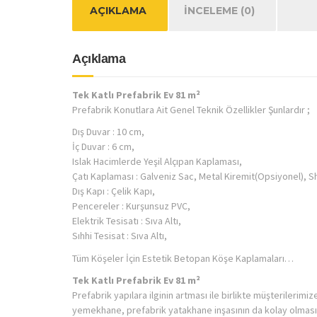
AÇIKLAMA
İNCELEME (0)
Açıklama
Tek Katlı Prefabrik Ev 81 m²
Prefabrik Konutlara Ait Genel Teknik Özellikler Şunlardır ;
Dış Duvar : 10 cm,
İç Duvar : 6 cm,
Islak Hacimlerde Yeşil Alçıpan Kaplaması,
Çatı Kaplaması : Galveniz Sac, Metal Kiremit(Opsiyonel), S
Dış Kapı : Çelik Kapı,
Pencereler : Kurşunsuz PVC,
Elektrik Tesisatı : Sıva Altı,
Sıhhi Tesisat : Sıva Altı,
Tüm Köşeler İçin Estetik Betopan Köşe Kaplamaları…
Tek Katlı Prefabrik Ev 81 m²
Prefabrik yapılara ilginin artması ile birlikte müşterilerim
yemekhane, prefabrik yatakhane inşasının da kolay olması 